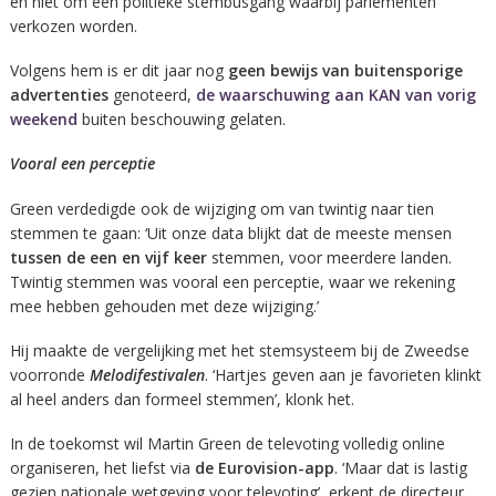
en niet om een politieke stembusgang waarbij parlementen
verkozen worden.
Volgens hem is er dit jaar nog
geen bewijs van buitensporige
advertenties
genoteerd,
de waarschuwing aan KAN van vorig
weekend
buiten beschouwing gelaten.
Vooral een perceptie
Green verdedigde ook de wijziging om van twintig naar tien
stemmen te gaan: ‘Uit onze data blijkt dat de meeste mensen
tussen de een en vijf keer
stemmen, voor meerdere landen.
Twintig stemmen was vooral een perceptie, waar we rekening
mee hebben gehouden met deze wijziging.’
Hij maakte de vergelijking met het stemsysteem bij de Zweedse
voorronde
Melodifestivalen
. ‘Hartjes geven aan je favorieten klinkt
al heel anders dan formeel stemmen’, klonk het.
In de toekomst wil Martin Green de televoting volledig online
organiseren, het liefst via
de Eurovision-app
. ‘Maar dat is lastig
gezien nationale wetgeving voor televoting’, erkent de directeur.