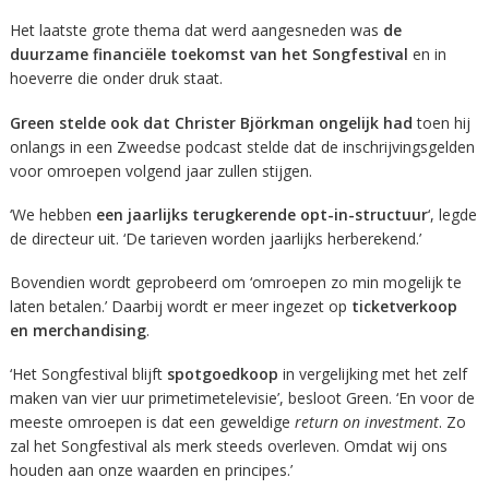
Het laatste grote thema dat werd aangesneden was
de
duurzame financiële toekomst van het Songfestival
en in
hoeverre die onder druk staat.
Green stelde ook dat Christer Björkman ongelijk had
toen hij
onlangs in een Zweedse podcast stelde dat de inschrijvingsgelden
voor omroepen volgend jaar zullen stijgen.
‘We hebben
een jaarlijks terugkerende opt-in-structuur
‘, legde
de directeur uit. ‘De tarieven worden jaarlijks herberekend.’
Bovendien wordt geprobeerd om ‘omroepen zo min mogelijk te
laten betalen.’ Daarbij wordt er meer ingezet op
ticketverkoop
en merchandising
.
‘Het Songfestival blijft
spotgoedkoop
in vergelijking met het zelf
maken van vier uur primetimetelevisie’, besloot Green. ‘En voor de
meeste omroepen is dat een geweldige
return on investment
. Zo
zal het Songfestival als merk steeds overleven. Omdat wij ons
houden aan onze waarden en principes.’