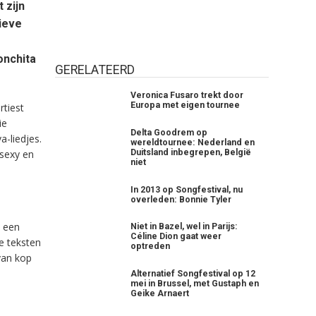
 zijn
ieve
onchita
GERELATEERD
Veronica Fusaro trekt door
Europa met eigen tournee
rtiest
ie
Delta Goodrem op
a-liedjes.
wereldtournee: Nederland en
Duitsland inbegrepen, België
 sexy en
niet
In 2013 op Songfestival, nu
overleden: Bonnie Tyler
 een
Niet in Bazel, wel in Parijs:
Céline Dion gaat weer
e teksten
optreden
van kop
Alternatief Songfestival op 12
mei in Brussel, met Gustaph en
Geike Arnaert