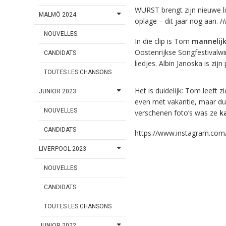
WURST brengt zijn nieuwe l
MALMÖ 2024
oplage – dit jaar nog aan.
H
NOUVELLES
In die clip is Tom
mannelijk
Oostenrijkse Songfestivalwi
CANDIDATS
liedjes. Albin Janoska is zij
TOUTES LES CHANSONS
Het is duidelijk: Tom leeft 
JUNIOR 2023
even met vakantie, maar du
NOUVELLES
verschenen foto’s was ze
k
CANDIDATS
https://www.instagram.com
LIVERPOOL 2023
NOUVELLES
CANDIDATS
TOUTES LES CHANSONS
JUNIOR 2022