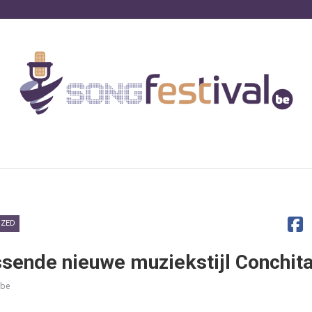
IZED
sende nieuwe muziekstijl Conchit
ube