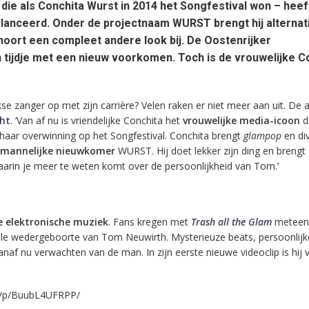
ie als Conchita Wurst in 2014 het Songfestival won – heeft
lanceerd. Onder de projectnaam WURST brengt hij alternat
r hoort een compleet andere look bij. De Oostenrijker
 tijdje met een nieuw voorkomen. Toch is de vrouwelijke C
se zanger op met zijn carrière? Velen raken er niet meer aan uit. De a
cht
. ‘Van af nu is vriendelijke Conchita het
vrouwelijke media-icoon
d
haar overwinning op het Songfestival. Conchita brengt
glampop
en div
mannelijke nieuwkomer
WURST. Hij doet lekker zijn ding en brengt
arin je meer te weten komt over de persoonlijkheid van Tom.’
e elektronische muziek
. Fans kregen met
Trash all the Glam
meteen
e wedergeboorte van Tom Neuwirth. Mysterieuze beats, persoonlijk
anaf nu verwachten van de man. In zijn eerste nieuwe videoclip is hij 
m/p/BuubL4UFRPP/