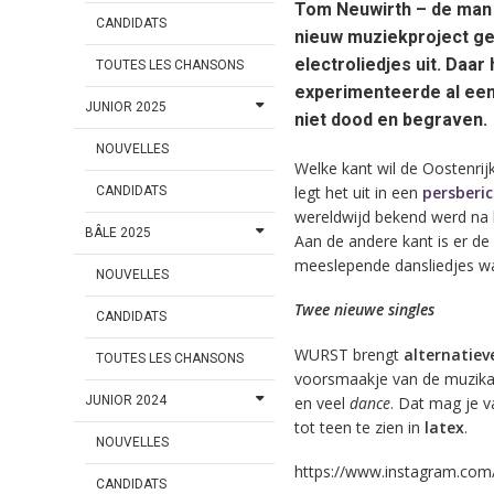
Tom Neuwirth – de man d
CANDIDATS
nieuw muziekproject ge
electroliedjes uit. Daa
TOUTES LES CHANSONS
experimenteerde al een
JUNIOR 2025
niet dood en begraven.
NOUVELLES
Welke kant wil de Oostenrijk
legt het uit in een
persberi
CANDIDATS
wereldwijd bekend werd na 
BÂLE 2025
Aan de andere kant is er de
meeslepende dansliedjes wa
NOUVELLES
Twee nieuwe singles
CANDIDATS
WURST brengt
alternatiev
TOUTES LES CHANSONS
voorsmaakje van de muzikal
en veel
dance
. Dat mag je v
JUNIOR 2024
tot teen te zien in
latex
.
NOUVELLES
https://www.instagram.co
CANDIDATS