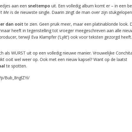
iedjes aan een
sneltempo
uit. Een volledig album komt er – in een b
it Me i
s de nieuwste single. Daarin zingt de man over zijn stukgelopen 
er dan ooit
te zien. Geen pruik meer, maar een platinablonde look. 
nnaar heeft in tegenstelling tot vroeger meegeschreven aan alle nie
n producer, terwijl Eva Klampfer (‘Lylit’) ook voor teksten gezorgd heeft.
zich als WURST uit op een volledig nieuwe manier. Vrouwelijke Conchita
ikt ooit wel weer op. Ook met een nieuw kapsel? Want op de laatst
aal
te spotten.
/p/Bub_8nglZYi/