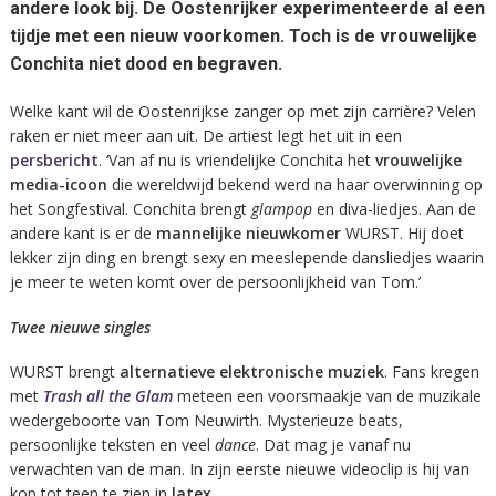
andere look bij. De Oostenrijker experimenteerde al een
tijdje met een nieuw voorkomen. Toch is de vrouwelijke
Conchita niet dood en begraven.
Welke kant wil de Oostenrijkse zanger op met zijn carrière? Velen
raken er niet meer aan uit. De artiest legt het uit in een
persbericht
. ‘Van af nu is vriendelijke Conchita het
vrouwelijke
media-icoon
die wereldwijd bekend werd na haar overwinning op
het Songfestival. Conchita brengt
glampop
en diva-liedjes. Aan de
andere kant is er de
mannelijke nieuwkomer
WURST. Hij doet
lekker zijn ding en brengt sexy en meeslepende dansliedjes waarin
je meer te weten komt over de persoonlijkheid van Tom.’
Twee nieuwe singles
WURST brengt
alternatieve elektronische muziek
. Fans kregen
met
Trash all the Glam
meteen een voorsmaakje van de muzikale
wedergeboorte van Tom Neuwirth. Mysterieuze beats,
persoonlijke teksten en veel
dance
. Dat mag je vanaf nu
verwachten van de man. In zijn eerste nieuwe videoclip is hij van
kop tot teen te zien in
latex
.