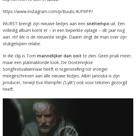
https://www.instagram.com/p/BuubL4UFRPP/
WURST brengt zijn nieuwe liedjes aan een
sneltempo
uit. Een
volledig album komt er – in een beperkte oplage – dit jaar nog
aan.
Hit Me i
s de nieuwste single. Daarin zingt de man over zijn
stukgelopen relatie.
In die clip is Tom
mannelijker dan ooit
te zien. Geen pruik meer,
maar een platinablonde look. De Oostenrijkse
Songfestivalwinnaar heeft in tegenstelling tot vroeger
meegeschreven aan alle nieuwe liedjes. Albin Janoska is zijn
producer, terwijl Eva Klampfer (‘Lylit’) ook voor teksten gezorgd
heeft.