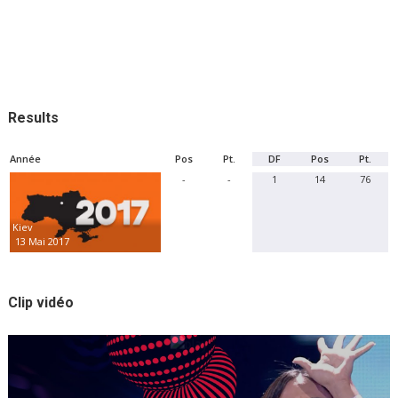
Results
Année
Pos
Pt.
DF
Pos
Pt.
-
-
1
14
76
Kiev
13 Mai 2017
Clip vidéo