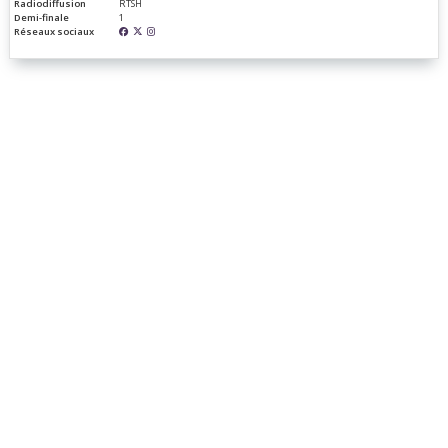
Radiodiffusion
RTSH
Demi-finale
1
Réseaux sociaux