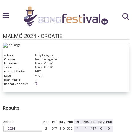
MALMÖ 2024 - CROATIE
Artiste
Baby Lasagna
Chanson
Rim tim tagi dim
Musique
Marko Purišić
Texte
Marko Purišić
Radiodiffusion
HRT
Label
Virgin
Demi-finale
1
Réseaux sociaux
Results
Année
Pos
Pt.
Jury
Pub
DF
Pos
Pt.
Jury
Pub
2
547
210
337
1
1
127
0
0