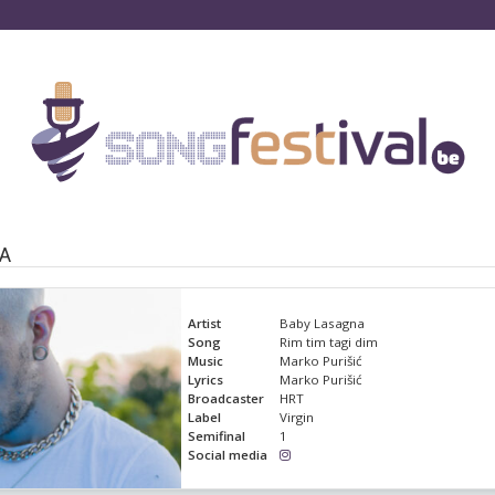
IA
Artist
Baby Lasagna
Song
Rim tim tagi dim
Music
Marko Purišić
Lyrics
Marko Purišić
Broadcaster
HRT
Label
Virgin
Semifinal
1
Social media