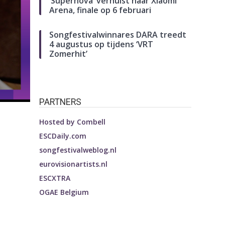
‘Supernova’ verhuist naar Xiaomi
Arena, finale op 6 februari
Songfestivalwinnares DARA treedt
4 augustus op tijdens ‘VRT
Zomerhit’
PARTNERS
Hosted by
Combell
ESCDaily.com
songfestivalweblog.nl
eurovisionartists.nl
ESCXTRA
OGAE Belgium