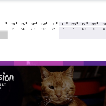
Pos
Pt.
Jury
Pub
#
SF
Pos
Pt.
Jury
Pu
2
547
210
337
22
1
1
127
0
0