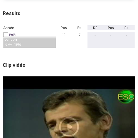
Results
Année
Pos
Pt.
DF
Pos
Pt.
10
7
-
-
-
London
6 Avr 1968
Clip vidéo