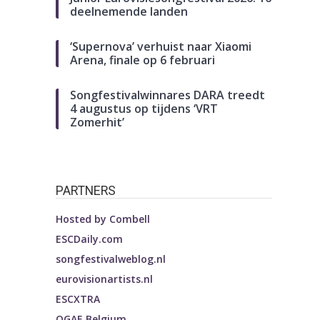
deelnemende landen
‘Supernova’ verhuist naar Xiaomi
Arena, finale op 6 februari
Songfestivalwinnares DARA treedt
4 augustus op tijdens ‘VRT
Zomerhit’
PARTNERS
Hosted by
Combell
ESCDaily.com
songfestivalweblog.nl
eurovisionartists.nl
ESCXTRA
OGAE Belgium