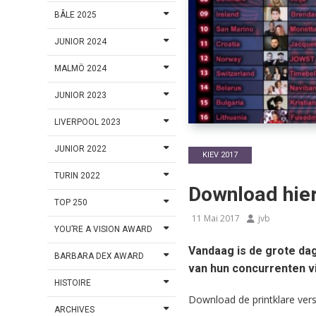
BÂLE 2025
JUNIOR 2024
MALMÖ 2024
JUNIOR 2023
LIVERPOOL 2023
JUNIOR 2022
KIEV 2017
TURIN 2022
Download hier
TOP 250
11 Mai 2017
jvb
YOU’RE A VISION AWARD
Vandaag is de grote dag
BARBARA DEX AWARD
van hun concurrenten v
HISTOIRE
Download de printklare ver
ARCHIVES