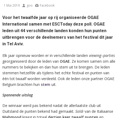
1 Mai 2019
goo
Facebook
Voor het twaalfde jaar op rij organiseerde OGAE
International samen met ESCToday deze poll. OGAE
leden uit 44 verschillende landen konden hun punten
uitbrengen voor de deelnemers van het festival dit jaar
in Tel Aviv.
Elk jaar opnieuw worden er in verschillende landen
viewing
–
parties
georganiseerd door de leden van
OGAE
. Ze komen samen om alle
nummers te bekijken en dan hun stem uit te brengen. De leden
stemmen hetzelfde als tijdens het echte festival en punten van
één tot twaalf worden verdeeld. Ook de leden onze partner OGAE
Belgium brachten hun
stem
uit.
Spannende uitslag
De winnaar werd pas bekend nadat de allerlaatste club uit
Duitsland de punten bekend had gemaakt.
Soldi
van de Italiaanse
Mahmood
kreeg in totaal
dertien
keer
twaalf
punten
en