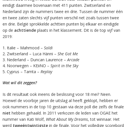
eindigt daarmee bovenaan met 411 punten. Zwitserland en
Nederland zijn de nummers twee en drie. Tussen de nummer één
en twee zaten slechts vijf punten verschil net zoals tussen twee
en drie. België sprokkelde achttien punten bij elkaar en eindigde
op de
achttiende
plaats in het klassement. Dit is de top vijf van
2019:
Italie – Mahmood –
Soldi
Zwitserland – Luca Hänni –
She
Got
Me
Nederland – Duncan Laurence –
Arcade
Noorwegen – KEiiNO –
Spirit
in
the
Sky
Cyprus – Tamta –
Replay
Wat wil dit zeggen?
Is dit resultaat ook ineens de beslissing voor 18 mei? Neen.
Hoewel de voorbije jaren de uitslag al heeft geklopt, hebben er
ook nummers in de top 10 gestaan via deze poll die zelfs de finale
niet
hebben gehaald. In 2011 verkozen de leden van OGAE het
nummer van Kati Wolf,
What
About
My
Dreams
, tot winnaar. Het
werd
tweeëntwintigste
in de finale. Voor het volledige scorebord