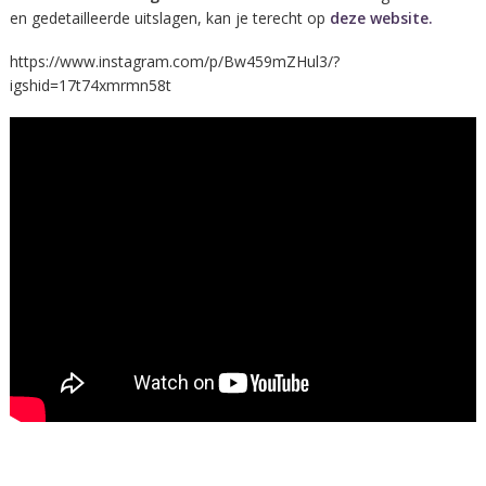
en gedetailleerde uitslagen, kan je terecht op
deze website.
https://www.instagram.com/p/Bw459mZHul3/?
igshid=17t74xmrmn58t