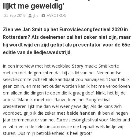
lijkt me geweldig’
25 Sep 2019
jhe
AVROTROS
Zien we Jan Smit op het Eurovisiesongfestival 2020 in
Rotterdam? Als deelnemer zal het zeker niet zijn, maar
hij wordt wijd en zijd getipt als presentator voor de 65e
editie van de liedjeswedstrijd.
In een interview met het weekblad
Story
maakt Smit korte
metten met de geruchten dat hij als lid van het Nederlandse
selectiecomité zichzelf als kandidaat zou aanwijzen: ‘Daar heb ik
geen zin in, en met het ouder worden kan ik het me veroorloven
om alleen die dingen te doen die ik graag doe’, klinkt het bij de
artiest. ‘Maar ik moet niet flauw doen: het Songfestival
presenteren lijkt me dan wél weer geweldig. Als de kans zich
voordoet, grijp ik die zeker
met beide handen
. Ik ben al negen
jaar commentator van het Eurovisiesongfestival voor Nederland
en zit mee in de selectiecommissie die bepaalt welk liedje wij
sturen. Dus mijn betrokkenheid is heel groot.’