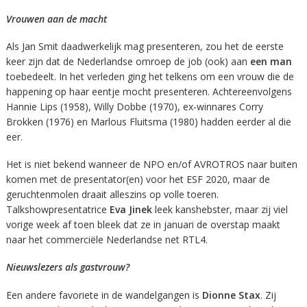
Vrouwen aan de macht
Als Jan Smit daadwerkelijk mag presenteren, zou het de eerste
keer zijn dat de Nederlandse omroep de job (ook) aan
een man
toebedeelt. In het verleden ging het telkens om een vrouw die de
happening op haar eentje mocht presenteren. Achtereenvolgens
Hannie Lips (1958), Willy Dobbe (1970), ex-winnares Corry
Brokken (1976) en Marlous Fluitsma (1980) hadden eerder al die
eer.
Het is niet bekend wanneer de NPO en/of AVROTROS naar buiten
komen met de presentator(en) voor het ESF 2020, maar de
geruchtenmolen draait alleszins op volle toeren.
Talkshowpresentatrice
Eva Jinek
leek kanshebster, maar zij viel
vorige week af toen bleek dat ze in januari de overstap maakt
naar het commerciële Nederlandse net RTL4.
Nieuwslezers als gastvrouw?
Een andere favoriete in de wandelgangen is
Dionne Stax
. Zij