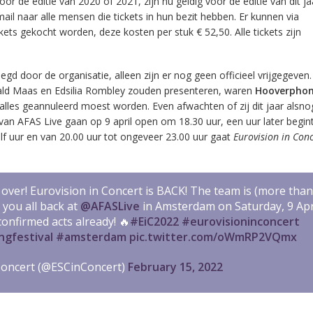
or de editie van 2020 of 2021, zijn nu geldig voor de editie van dit ja
ail naar alle mensen die tickets in hun bezit hebben. Er kunnen via
ets gekocht worden, deze kosten per stuk € 52,50. Alle tickets zijn
egd door de organisatie, alleen zijn er nog geen officieel vrijgegeven
ald Maas en Edsilia Rombley zouden presenteren, waren
Hooverphon
alles geannuleerd moest worden. Even afwachten of zij dit jaar alsno
n van AFAS Live gaan op 9 april open om 18.30 uur, een uur later begin
 uur en van 20.00 uur tot ongeveer 23.00 uur gaat
Eurovision in Conc
ly over! Eurovision in Concert is BACK! The team is (more than
you all back at
@AFASLive
in Amsterdam on Saturday, 9 Apri
onfirmed acts already! 🔥
#EiC2022
#eurovisioninconcert
ngfestival
#amsterdam
pic.twitter.com/oWmRP2VQmx
Concert (@ESCinConcert)
February 15, 2022