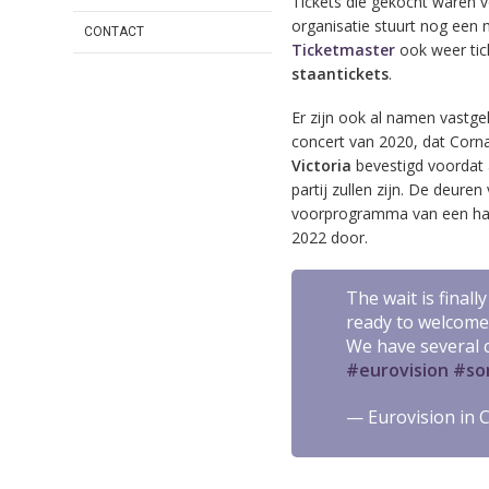
Tickets die gekocht waren vo
organisatie stuurt nog een m
CONTACT
Ticketmaster
ook weer tick
staantickets
.
Er zijn ook al namen vastgel
concert van 2020, dat Corn
Victoria
bevestigd voordat 
partij zullen zijn. De deure
voorprogramma van een half
2022 door.
The wait is final
ready to welcome 
We have several c
#eurovision
#so
— Eurovision in 