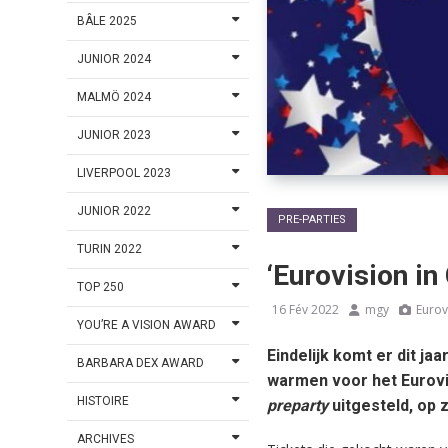
BÂLE 2025
JUNIOR 2024
MALMÖ 2024
JUNIOR 2023
LIVERPOOL 2023
JUNIOR 2022
PRE-PARTIES
TURIN 2022
‘Eurovision in
TOP 250
16 Fév 2022
mgy
Eurov
YOU’RE A VISION AWARD
Eindelijk komt er dit ja
BARBARA DEX AWARD
warmen voor het Eurovi
HISTOIRE
preparty
uitgesteld, op z
ARCHIVES