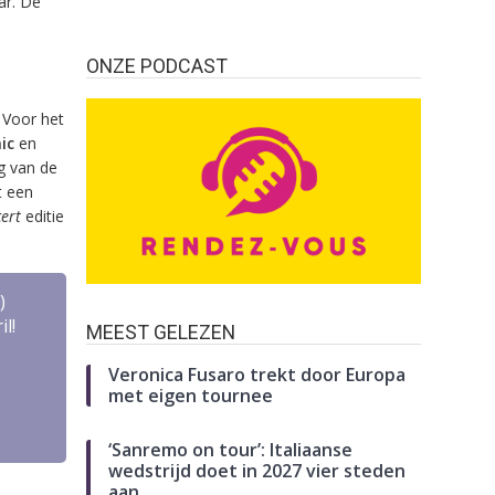
ar. De
ONZE PODCAST
. Voor het
ic
en
g van de
t een
ert
editie
)
l!
MEEST GELEZEN
Veronica Fusaro trekt door Europa
met eigen tournee
‘Sanremo on tour’: Italiaanse
wedstrijd doet in 2027 vier steden
aan