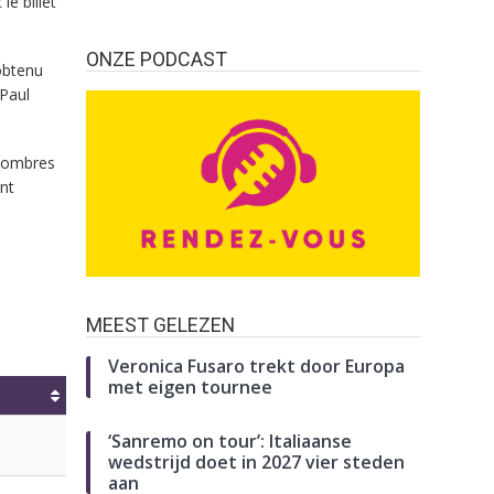
e billet
ONZE PODCAST
obtenu
Paul
 nombres
nt
MEEST GELEZEN
Veronica Fusaro trekt door Europa
met eigen tournee
‘Sanremo on tour’: Italiaanse
wedstrijd doet in 2027 vier steden
aan