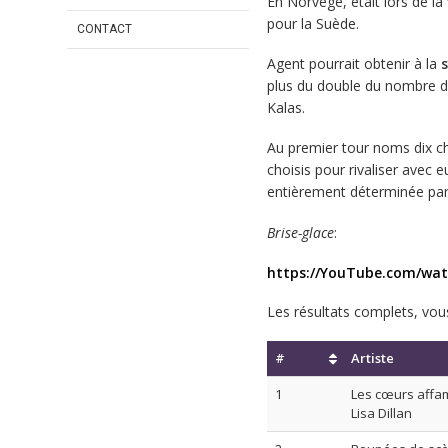
En Norvège, était lors de la
pour la Suède.
CONTACT
Agent pourrait obtenir à la
s
plus du double du nombre d
Kalas.
Au premier tour noms dix ch
choisis pour rivaliser avec 
entièrement déterminée par
Brise-glace
:
https://YouTube.com/w
Les résultats complets, vou
#
Artiste
1
Les cœurs affa
Lisa Dillan