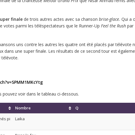
 finale de la chanteuse
Melodi Grand Prix
que Nisar Ahmad remis avec l
uper finale
de trois autres actes avec sa chanson
brise-glace.
Qui a 
e votes parmi les téléspectateurs que le Runner-Up
Feel the Rush
par 
ansons uns contre les autres les quatre ont été placés par télévote
eux dans une super finale. Les résultats de ce second tour est égaleme
 télévote.
atch?v=SPMM1MKcYtg
s pouvez voir dans le tableau ci-dessous.
Nombre
Q
més pi
Laika