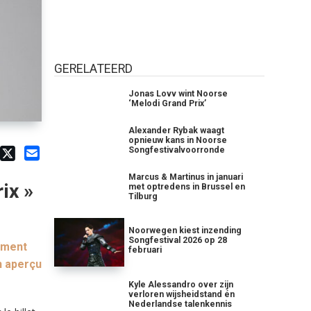
GERELATEERD
Jonas Lovv wint Noorse
‘Melodi Grand Prix’
Alexander Rybak waagt
opnieuw kans in Noorse
Songfestivalvoorronde
Marcus & Martinus in januari
ix »
met optredens in Brussel en
Tilburg
Noorwegen kiest inzending
Songfestival 2026 op 28
ement
februari
n aperçu
Kyle Alessandro over zijn
verloren wijsheidstand én
Nederlandse talenkennis