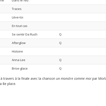
ène
Dans le feu
Traces
Lève-toi
En tout cas
Se sentir Da Rush
Q
Afterglow
Q
Histoire
Anna Lee
Q
Brise-glace
Q
à travers à la finale avec la chanson
un monstre comme moi
par Morl
la 8e place.