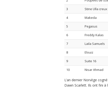
2
Poupées de sc
3
Stine Ulla creux
4
Makeda
5
Pegasus
6
Freddy Kalas
7
Laila Samuels
8
Elouiz
9
Suite 16
10
Nisar Ahmad
L’an dernier Norvège cogné 
Dawn Scarlett. Ils ont fini à 