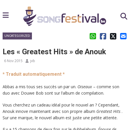
UNCATEGORIZED
Les « Greatest Hits » de Anouk
6 Nov 2015
jvb
* Traduit automatiquement *
Abbas a mis tous ses succès un par un.
Oiseaux
– comme son
duo avec Douwe Bob sont sur l’album de compilation.
Vous cherchez un cadeau idéal pour le nouvel an ? Cependant,
Anouk innove maintenant avec son propre album
Greatest Hits
.
Sur une marque, le nouvel album est juste une petite attente.
Il y a 15 chansons de deux fois sur le dubbelabum.
Épouse de