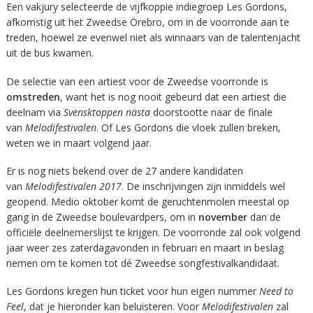
Een vakjury selecteerde de vijfkoppie indiegroep Les Gordons,
afkomstig uit het Zweedse Örebro, om in de voorronde aan te
treden, hoewel ze evenwel niet als winnaars van de talentenjacht
uit de bus kwamen.
De selectie van een artiest voor de Zweedse voorronde is
omstreden
, want het is nog nooit gebeurd dat een artiest die
deelnam via
Svensktoppen nästa
doorstootte naar de finale
van
Melodifestivalen
. Of Les Gordons die vloek zullen breken,
weten we in maart volgend jaar.
Er is nog niets bekend over de 27 andere kandidaten
van
Melodifestivalen 2017
. De inschrijvingen zijn inmiddels wel
geopend. Medio oktober komt de geruchtenmolen meestal op
gang in de Zweedse boulevardpers, om in
november
dan de
officiële deelnemerslijst te krijgen. De voorronde zal ook volgend
jaar weer zes zaterdagavonden in februari en maart in beslag
nemen om te komen tot dé Zweedse songfestivalkandidaat.
Les Gordons kregen hun ticket voor hun eigen nummer
Need to
Feel
, dat je hieronder kan beluisteren. Voor
Melodifestivalen
zal