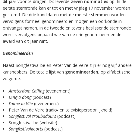
dit jaar voor te dragen. Dit leverde
zeven nominaties
op. In de
eerste stemronde kan er tot en met vrijdag 17 november worden
gestemd. De drie kandidaten met de meeste stemmen worden
vervolgens formeel genomineerd en mogen een oorkonde in
ontvangst nemen. In de tweede en tevens beslissende stemronde
wordt vervolgens bepaald wie van de drie genomineerden de
award van dit jaar wint.
Genomineerden
Naast Songfestival.be en Peter Van de Veire zijn er nog vijf andere
kanshebbers. De totale lijst van
genomineerden
, op alfabetische
volgorde:
Amsterdam Calling
(evenement)
Ding-a-dong
(podcast)
J’aime la Vlie
(evenement)
Peter Van de Veire (radio- en televisiepersoonlijkheid)
Songfestival troubadours
(podcast)
Songfestival.be (website)
Songfestivalkoorts
(podcast)