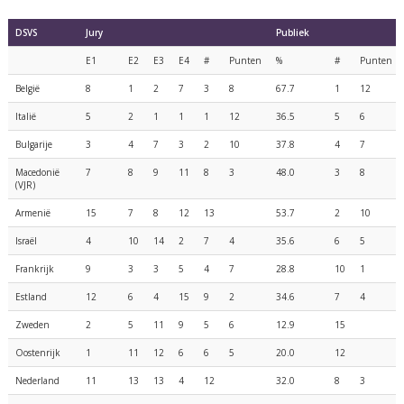
DSVS
Jury
Publiek
E1
E2
E3
E4
#
Punten
%
#
Punten
België
8
1
2
7
3
8
67.7
1
12
Italië
5
2
1
1
1
12
36.5
5
6
Bulgarije
3
4
7
3
2
10
37.8
4
7
Macedonië
7
8
9
11
8
3
48.0
3
8
(VJR)
Armenië
15
7
8
12
13
53.7
2
10
Israël
4
10
14
2
7
4
35.6
6
5
Frankrijk
9
3
3
5
4
7
28.8
10
1
Estland
12
6
4
15
9
2
34.6
7
4
Zweden
2
5
11
9
5
6
12.9
15
Oostenrijk
1
11
12
6
6
5
20.0
12
Nederland
11
13
13
4
12
32.0
8
3