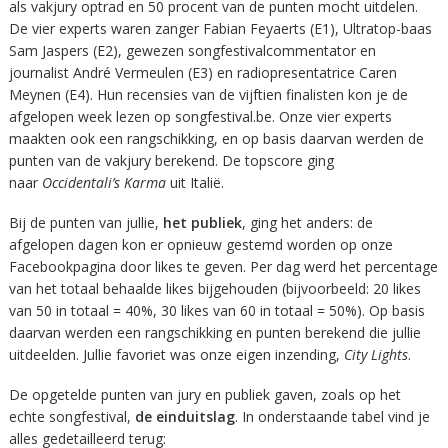
als vakjury optrad en 50 procent van de punten mocht uitdelen.
De vier experts waren zanger Fabian Feyaerts (E1), Ultratop-baas
Sam Jaspers (E2), gewezen songfestivalcommentator en
journalist André Vermeulen (E3) en radiopresentatrice Caren
Meynen (E4). Hun recensies van de vijftien finalisten kon je de
afgelopen week lezen op songfestival.be. Onze vier experts
maakten ook een rangschikking, en op basis daarvan werden de
punten van de vakjury berekend. De topscore ging
naar
Occidentali’s Karma
uit Italië.
Bij de punten van jullie,
het publiek
, ging het anders: de
afgelopen dagen kon er opnieuw gestemd worden op onze
Facebookpagina door likes te geven. Per dag werd het percentage
van het totaal behaalde likes bijgehouden (bijvoorbeeld: 20 likes
van 50 in totaal = 40%, 30 likes van 60 in totaal = 50%). Op basis
daarvan werden een rangschikking en punten berekend die jullie
uitdeelden. Jullie favoriet was onze eigen inzending,
City Lights
.
De opgetelde punten van jury en publiek gaven, zoals op het
echte songfestival,
de einduitslag
. In onderstaande tabel vind je
alles gedetailleerd terug: