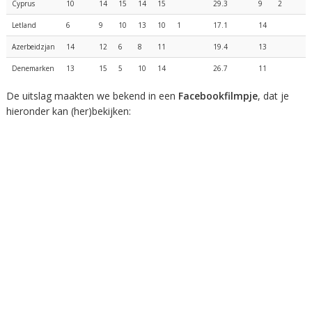
Cyprus
10
14
15
14
15
29.3
9
2
Letland
6
9
10
13
10
1
17.1
14
Azerbeidzjan
14
12
6
8
11
19.4
13
Denemarken
13
15
5
10
14
26.7
11
De uitslag maakten we bekend in een
Facebookfilmpje
, dat je
hieronder kan (her)bekijken: