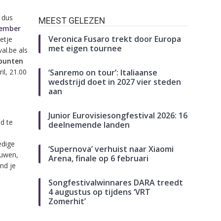
r dus
MEEST GELEZEN
vember
Veronica Fusaro trekt door Europa
etje
met eigen tournee
al.be als
lpunten
il, 21.00
‘Sanremo on tour’: Italiaanse
wedstrijd doet in 2027 vier steden
aan
Junior Eurovisiesongfestival 2026: 16
d te
deelnemende landen
edige
‘Supernova’ verhuist naar Xiaomi
ouwen,
Arena, finale op 6 februari
ind je
Songfestivalwinnares DARA treedt
4 augustus op tijdens ‘VRT
Zomerhit’