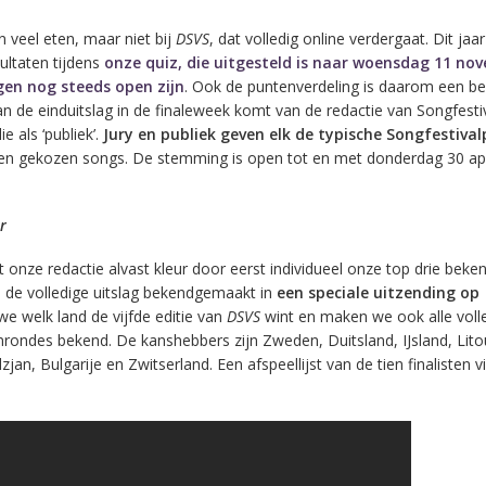
n veel eten, maar niet bij
DSVS
, dat volledig online verdergaat. Dit jaa
ltaten tijdens
onze quiz, die uitgesteld is naar woensdag 11 no
gen nog steeds open zijn
. Ook de puntenverdeling is daarom een be
an de einduitslag in de finaleweek komt van de redactie van Songfestiv
ie als ‘publiek’.
Jury en publiek geven elk de typische Songfestiva
ien gekozen songs. De stemming is open tot en met donderdag 30 apr
r
 onze redactie alvast kleur door eerst individueel onze top drie beken
 de volledige uitslag bekendgemaakt in
een speciale uitzending op
e welk land de vijfde editie van
DSVS
wint en maken we ook alle voll
mrondes bekend. De kanshebbers zijn Zweden, Duitsland, IJsland, Lit
dzjan, Bulgarije en Zwitserland. Een afspeellijst van de tien finalisten v