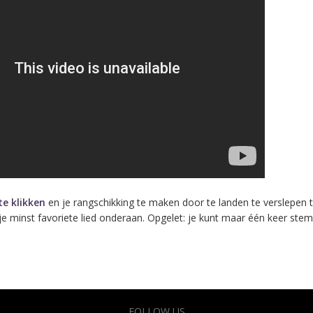
te klikken
en je rangschikking te maken door te landen te verslepen t
je minst favoriete lied onderaan. Opgelet: je kunt maar één keer ste
FOLLOW US