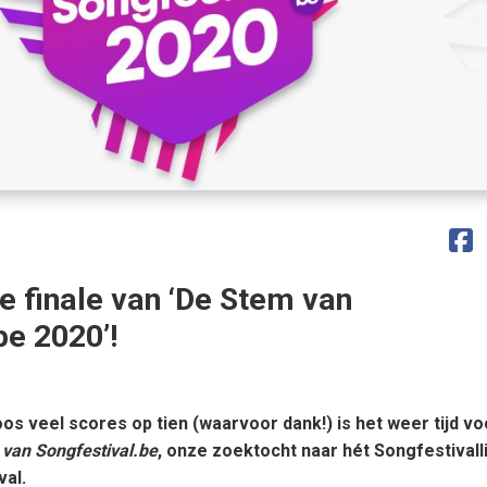
de finale van ‘De Stem van
be 2020’!
os veel scores op tien (waarvoor dank!) is het weer tijd vo
van Songfestival.be
, onze zoektocht naar hét Songfestivall
al.