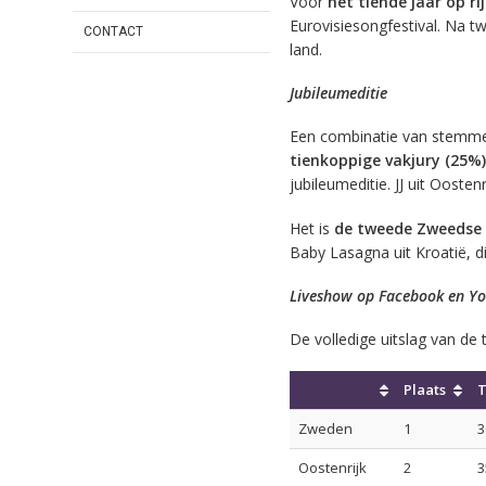
Voor
het tiende jaar op rij
Eurovisiesongfestival. Na tw
CONTACT
land.
Jubileumeditie
Een combinatie van stemm
tienkoppige vakjury (25%)
jubileumeditie. JJ uit Oosten
Het is
de tweede Zweedse 
Baby Lasagna uit Kroatië, di
Liveshow op Facebook en Y
De volledige uitslag van de
Plaats
T
Zweden
1
3
Oostenrijk
2
3