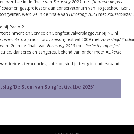
er, werd 4e in de finale van
Eurosong 2023
met
Ça m’ennuie pas
l coach
en gastprofessor aan conservatorium van Hogeschool Gent
-songwriter, werd 2e in de finale van
Eurosong 2023
met
Rollercoaster
a
ce bij Radio 2
ntertainment en Service en Songfestivalverslaggever bij NU.nl
s, werd 4e op Junior Eurovisiesongfestival 2009 met
Zo verliefd (Yodel
 werd 2e in de finale van
Eurosong 2025
met
Perfectly Imperfect
actrice, danseres en zangeres, bekend van onder meer
#LikeMe
g van beide stemrondes
, tot slot, vind je terug in onderstaand
uitslag ‘De Stem van Songfestival.be 2025’