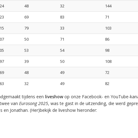
24
48
32
144
23
69
83
71
15
79
33
103
07
50
71
86
05
53
54
98
97
39
50
108
69
48
49
72
63
32
49
82
ndgemaakt tijdens een
liveshow
op onze Facebook- en YouTube-kan
 twee van
Eurosong 2025
, was te gast in de uitzending, die werd gepr
 en Jonathan. (Her)bekijk de liveshow hieronder: