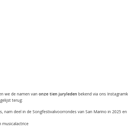
en we de namen van
onze tien juryleden
bekend via ons Instagramka
elijst terug:
es, nam deel in de Songfestivalvoorrondes van San Marino in 2025 en
n musicalactrice