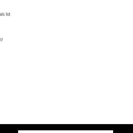
ls lid
o)