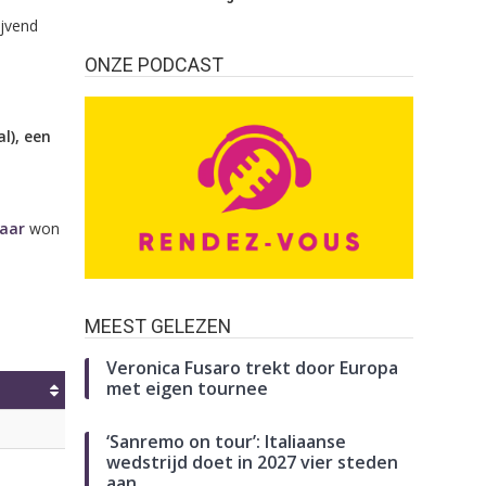
ijvend
ONZE PODCAST
l), een
jaar
won
MEEST GELEZEN
Veronica Fusaro trekt door Europa
met eigen tournee
‘Sanremo on tour’: Italiaanse
wedstrijd doet in 2027 vier steden
aan