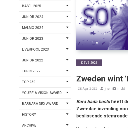
BASEL 2025
JUNIOR 2024
MALMÖ 2024
JUNIOR 2023
LIVERPOOL 2023
JUNIOR 2022
DSVS 2025
TURIN 2022
Zweden wint ‘
TOP 250
28 Apr 2025
jhe
mdd
YOU’RE A VISION AWARD
Bara bada bastu
heeft d
BARBARA DEX AWARD
Zweedse inzending voor
HISTORY
beslissende stemronde
ARCHIVE