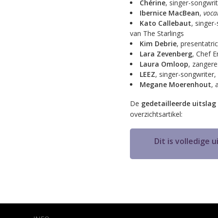
Chérine
, singer-songwrit
Ibernice MacBean
,
voca
Kato Callebaut
, singer
van The Starlings
Kim Debrie
, presentatri
Lara Zevenberg
, Chef E
Laura Omloop
, zangere
LEEZ
, singer-songwriter,
Megane Moerenhout
, 
De
gedetailleerde uitsla
overzichtsartikel:
Dit is volledige 