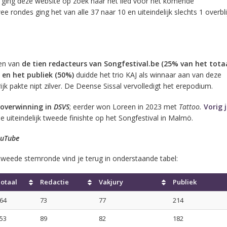
ging deze website op zoek naar hét lied voor het komende
ee rondes ging het van alle 37 naar 10 en uiteindelijk slechts 1 overbl
en van
de tien redacteurs van Songfestival.be (25% van het totaa
 en het publiek (50%)
duidde het trio KAJ als winnaar aan van deze
rijk pakte nipt zilver. De Deense Sissal vervolledigt het erepodium.
overwinning in
DSVS
; eerder won Loreen in 2023 met
Tattoo
.
Vorig 
e uiteindelijk tweede finishte op het Songfestival in Malmö.
ouTube
 tweede stemronde vind je terug in onderstaande tabel:
otaal
Redactie
Vakjury
Publiek
64
73
77
214
53
89
82
182