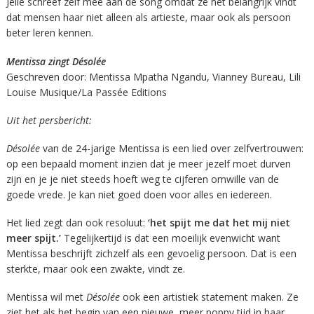
Jelle schreef zelf mee aan de song omdat ze het belangrijk vindt
dat mensen haar niet alleen als artieste, maar ook als persoon
beter leren kennen.
Mentissa zingt Désolée
Geschreven door: Mentissa Mpatha Ngandu, Vianney Bureau, Lili
Louise Musique/La Passée Editions
Uit het persbericht:
Désolée
van de 24-jarige Mentissa is een lied over zelfvertrouwen:
op een bepaald moment inzien dat je meer jezelf moet durven
zijn en je je niet steeds hoeft weg te cijferen omwille van de
goede vrede. Je kan niet goed doen voor alles en iedereen.
Het lied zegt dan ook resoluut:
‘het spijt me dat het mij niet
meer spijt.’
Tegelijkertijd is dat een moeilijk evenwicht want
Mentissa beschrijft zichzelf als een gevoelig persoon. Dat is een
sterkte, maar ook een zwakte, vindt ze.
Mentissa wil met
Désolée
ook een artistiek statement maken. Ze
ziet het als het begin van een nieuwe, meer poppy tijd in haar