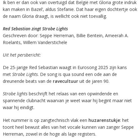
Ik ben er dan ook van overtuigd dat België met Gloria grote indruk
kan maken in Bazel’, aldus Stefanie. Dat haar eigen dochtertje ook
de naam Gloria draagt, is wellicht ook niet toevallig.
Red Sebastian zingt Strobe Lights
Geschreven door: Seppe Herreman, Billie Bentein, Ameerah A.
Roelants, Willem Vanderstichele
Uit het persbericht:
De 25-jarige Red Sebastian waagt in Eurosong 2025 zijn kans
met
Strobe Lights
. De song is qua sound een ode aan de
dreunende beats van de
ravecultuur
uit de jaren 90.
Strobe lights
beschrijft het relaas van een opwindende en
spannende clubnacht waarvan je weet waar hij begint maar niet
waar hij eindigt.
Het nummer is op zangtechnisch vlak een
huzarenstukje
: het
toont heel bewust alles van het vocale kunnen van zanger Seppe
Herreman, zowel in de hoge als lage registers.