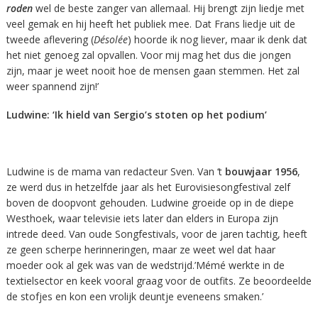
roden
wel de beste zanger van allemaal. Hij brengt zijn liedje met
veel gemak en hij heeft het publiek mee. Dat Frans liedje uit de
tweede aflevering (
Désolée
) hoorde ik nog liever, maar ik denk dat
het niet genoeg zal opvallen. Voor mij mag het dus die jongen
zijn, maar je weet nooit hoe de mensen gaan stemmen. Het zal
weer spannend zijn!’
Ludwine: ‘Ik hie
ld van Sergio’s stoten op het podium’
Ludwine is de mama van redacteur Sven. Van ‘t
bouwjaar 1956
,
ze werd dus in hetzelfde jaar als het Eurovisiesongfestival zelf
boven de doopvont gehouden. Ludwine groeide op in de diepe
Westhoek, waar televisie iets later dan elders in Europa zijn
intrede deed. Van oude Songfestivals, voor de jaren tachtig, heeft
ze geen scherpe herinneringen, maar ze weet wel dat haar
moeder ook al gek was van de wedstrijd.’Mémé werkte in de
textielsector en keek vooral graag voor de outfits. Ze beoordeelde
de stofjes en kon een vrolijk deuntje eveneens smaken.’