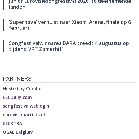
Junior Eurovisiesongfestival 2026: 16 deelnemende
landen
‘Supernova’ verhuist naar Xiaomi Arena, finale op 6
februari
Songfestivalwinnares DARA treedt 4 augustus op
tijdens ‘VRT Zomerhit’
PARTNERS
Hosted by
Combell
ESCDaily.com
songfestivalweblog.nl
eurovisionartists.nl
ESCXTRA
OGAE Belgium