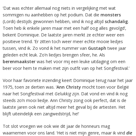
‘Dat was echter allemaal nog niets in vergelijking met wat
sommigen nu aanhebben op het podium. Dat die
monsters
(Lordi) destijds gewonnen hebben, vind ik nog altijd
schandalig
.
Toen heb ik enkele jaren maar met een half oog alles gevolgd’,
bekent Dominique. De laatste jaren merkt ze echter weer een
positieve trend. ‘Er zitten toch weer meer echte mooie liedjes
tussen, vind ik. Zo vond ik het nummer van
Gustaph
twee jaar
geleden echt leuk. Zo’n liedjes brengen sfeer, he. Als
berenmaakster
was het voor mij een leuke uitdaging om een
beer voor hem te maken met zijn outfit van op het Songfestival.’
Voor haar favoriete inzending keert Dominique terug naar het jaar
1975, toen ze dertien was. ‘
Ann Christy
mocht toen voor België
naar het Songfestival met
Gelukkig zijn
. Dat vond en vind ik nog
steeds zo’n mooi liedje. Ann Christy zong ook perfect, dat is de
laatste jaren ook niet altijd meer het geval bij de artiesten. Het
blijft uiteindelijk een zangwedstrijd, he!’
Tot slot vroegen we ook wie dit jaar de honneurs mag
waarnemen voor ons land. ‘Het is niet mijn genre, maar ik vind
die