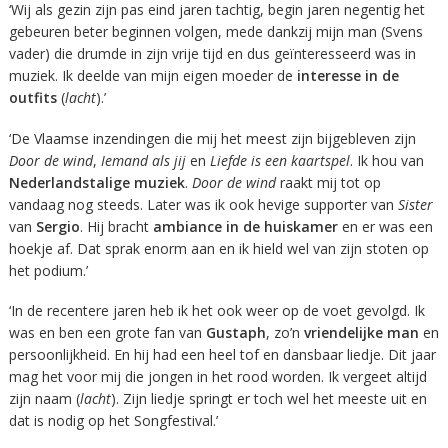
‘Wij als gezin zijn pas eind jaren tachtig, begin jaren negentig het
gebeuren beter beginnen volgen, mede dankzij mijn man (Svens
vader) die drumde in zijn vrije tijd en dus geïnteresseerd was in
muziek. Ik deelde van mijn eigen moeder de
interesse in de
outfits
(
lacht
).’
‘De Vlaamse inzendingen die mij het meest zijn bijgebleven zijn
Door de wind
,
Iemand als jij
en
Liefde is een kaartspel
. Ik hou van
Nederlandstalige muziek
.
Door de wind
raakt mij tot op
vandaag nog steeds. Later was ik ook hevige supporter van
Sister
van
Sergio
. Hij bracht
ambiance in de huiskamer
en er was een
hoekje af. Dat sprak enorm aan en ik hield wel van zijn stoten op
het podium.’
‘In de recentere jaren heb ik het ook weer op de voet gevolgd. Ik
was en ben een grote fan van
Gustaph
, zo’n
vriendelijke man
en
persoonlijkheid. En hij had een heel tof en dansbaar liedje. Dit jaar
mag het voor mij die jongen in het rood worden. Ik vergeet altijd
zijn naam (
lacht
). Zijn liedje springt er toch wel het meeste uit en
dat is nodig op het Songfestival.’