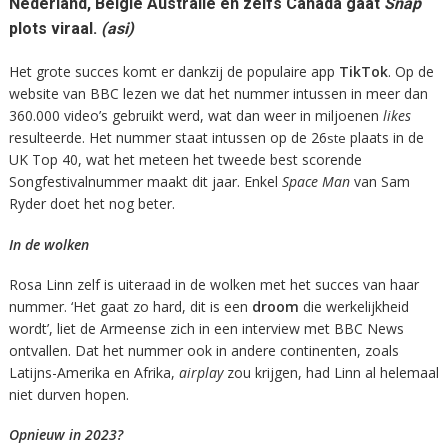
Nederland, België Australië en zelfs Canada gaat
Snap
plots viraal.
(asi)
Het grote succes komt er dankzij de populaire app
TikTok
. Op de
website van BBC lezen we dat het nummer intussen in meer dan
360.000 video’s gebruikt werd, wat dan weer in miljoenen
likes
resulteerde. Het nummer staat intussen op de 26
plaats in de
ste
UK Top 40, wat het meteen het tweede best scorende
Songfestivalnummer maakt dit jaar. Enkel
Space Man
van Sam
Ryder doet het nog beter.
In de wolken
Rosa Linn zelf is uiteraad in de wolken met het succes van haar
nummer. ‘Het gaat zo hard, dit is een
droom
die werkelijkheid
wordt’, liet de Armeense zich in een interview met BBC News
ontvallen. Dat het nummer ook in andere continenten, zoals
Latijns-Amerika en Afrika,
airplay
zou krijgen, had Linn al helemaal
niet durven hopen.
Opnieuw in 2023?