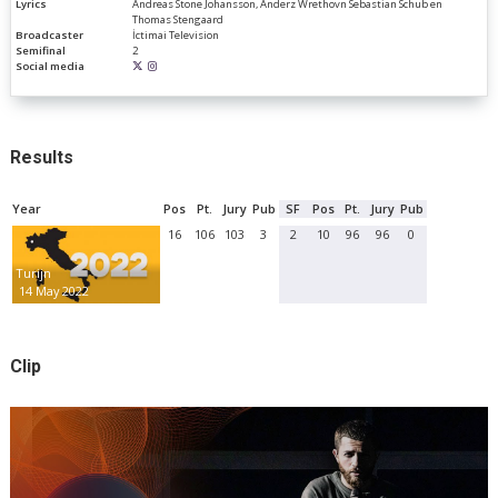
Lyrics
Andreas Stone Johansson, Anderz Wrethovn Sebastian Schub en
Thomas Stengaard
Broadcaster
İctimai Television
Semifinal
2
Social media
Results
Year
Pos
Pt.
Jury
Pub
SF
Pos
Pt.
Jury
Pub
16
106
103
3
2
10
96
96
0
Turijn
14 May 2022
Clip