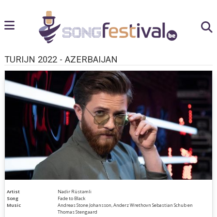
TURIJN 2022 - AZERBAIJAN
Artist
Nadir Rüstəmli
Song
Fade to Black
Music
Andreas Stone Johansson, Anderz Wrethovn Sebastian Schub en
Thomas Stengaard