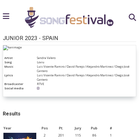
JUNIOR 2023 - SPAIN
Artist
Sandra Valero
Song
Loviu
Music
Luis Vicente Ramiro / David Parejo / Alejandro Martinez / Diego José
Cantero
Lyrics
Luis Vicente Ramiro / David Parejo / Alejandro Martinez / Diego José
Cantero
Broadcaster
RTVE
Social media
Results
Year
Pos
Pt.
Jury
Pub
#
2
201
115
86
1