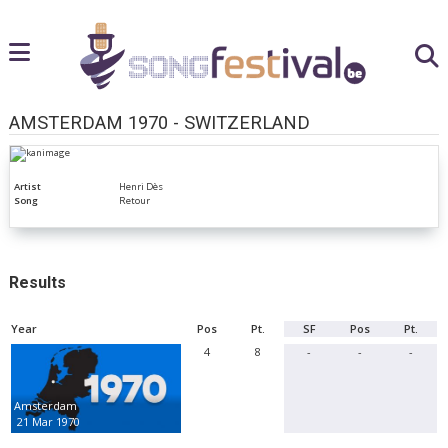
AMSTERDAM 1970 - SWITZERLAND
Artist
Henri Dès
Song
Retour
Results
Year
Pos
Pt.
SF
Pos
Pt.
4
8
-
-
-
Amsterdam
21 Mar 1970