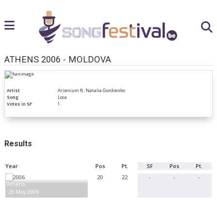
ATHENS 2006 - MOLDOVA
Artist
Arsenium ft. Natalia Gordienko
Song
Loca
Votes in SF
1
Results
Year
Pos
Pt.
SF
Pos
Pt.
20
22
-
-
-
Athens
20 May 2006