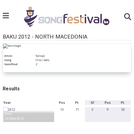
BAKU 2012 - NORTH MACEDONIA
Artist
Kaliopi
Song
Crno i belo
Semifinal
2
Results
Year
Pos
Pt.
SF
Pos
Pt.
13
71
2
9
53
Baku
26 May 2012