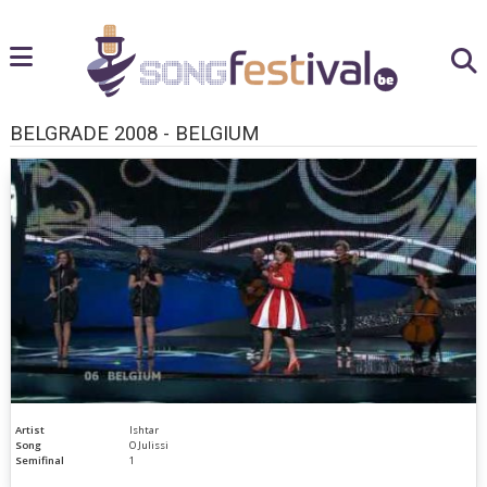
BELGRADE 2008 - BELGIUM
Artist
Ishtar
Song
O Julissi
Semifinal
1