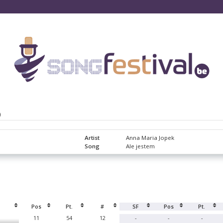
D
Artist
Anna Maria Jopek
Song
Ale jestem
Pos
Pt.
#
SF
Pos
Pt.
11
54
12
-
-
-