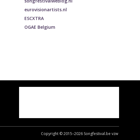
songfestivalweblog.nl
eurovisionartists.nl
ESCXTRA
OGAE Belgium
Copyright © 2015–
2026
Songfestival.be vzw