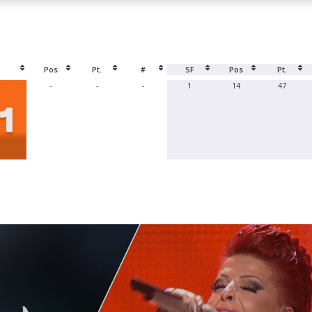
Pos
Pt.
#
SF
Pos
Pt.
-
-
-
1
14
47