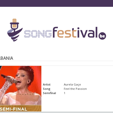
LBANIA
Artist
Aurela Gaçe
Song
Feel the Passion
Semifinal
1