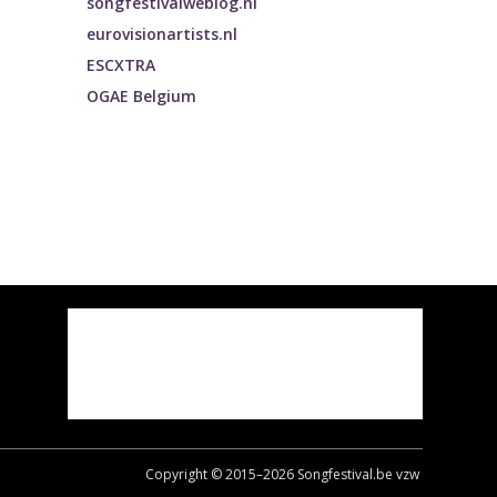
songfestivalweblog.nl
eurovisionartists.nl
ESCXTRA
OGAE Belgium
Copyright © 2015–
2026
Songfestival.be vzw