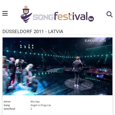
DÜSSELDORF 2011 - LATVIA
Artist
Musiqq
Song
Angel in Disguise
Semifinal
2