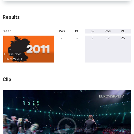
Results
Year
Pos
Pt.
SF
Pos
Pt.
-
-
2
17
25
Düsseldorf
14 May 2011
Clip