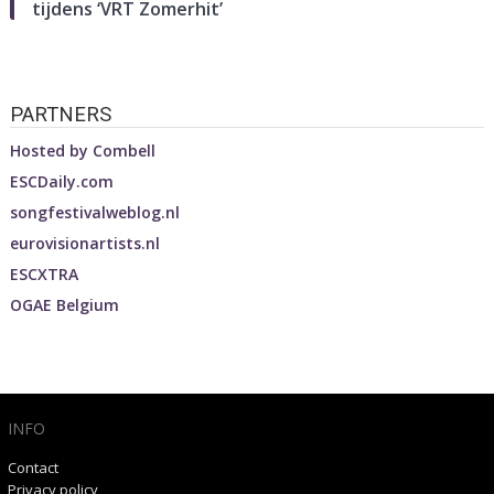
tijdens ‘VRT Zomerhit’
PARTNERS
Hosted by
Combell
ESCDaily.com
songfestivalweblog.nl
eurovisionartists.nl
ESCXTRA
OGAE Belgium
INFO
Contact
Privacy policy