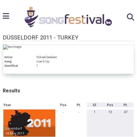
DÜSSELDORF 2011 - TURKEY
Artist
Yüksek Sadakat
Song
Live It Up
Semifinal
1
Results
Year
Pos
Pt.
SF
Pos
Pt.
-
-
1
13
47
Düsseldorf
14 May 2011