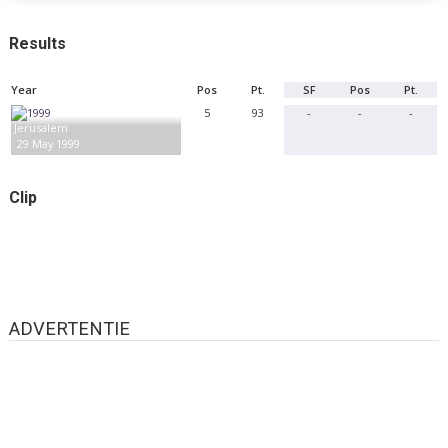
Results
Year
Pos
Pt.
SF
Pos
Pt.
5
93
-
-
-
Jerusalem
29 May 1999
Clip
ADVERTENTIE