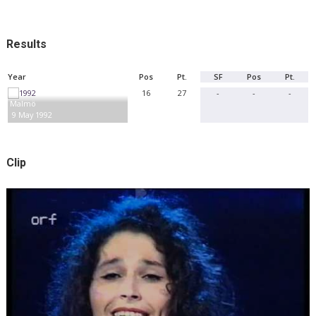
Results
Year
Pos
Pt.
SF
Pos
Pt.
16
27
-
-
-
Malmö
9 May 1992
Clip