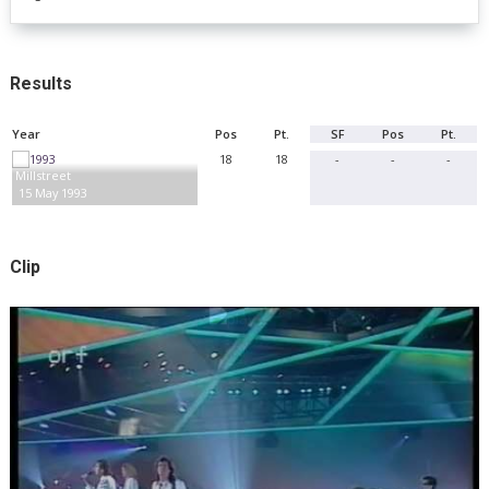
Results
Year
Pos
Pt.
SF
Pos
Pt.
18
18
-
-
-
Millstreet
15 May 1993
Clip