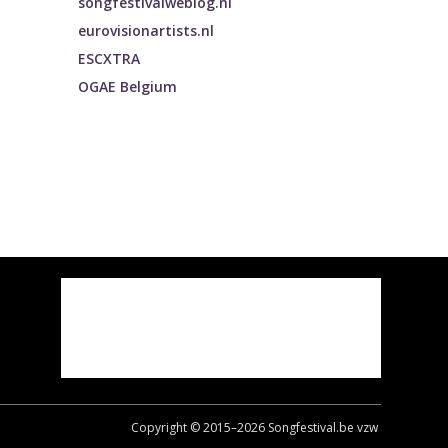
songfestivalweblog.nl
eurovisionartists.nl
ESCXTRA
OGAE Belgium
Copyright © 2015–
2026
Songfestival.be vzw