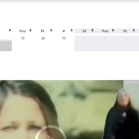
Pos
Pt.
#
SF
Pos
Pt.
13
20
10
-
-
-