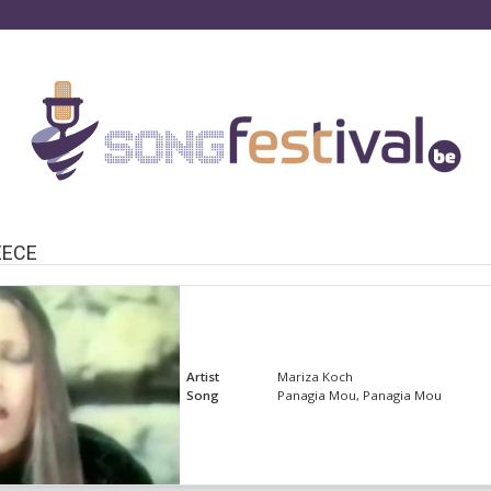
EECE
Artist
Mariza Koch
Song
Panagia Mou, Panagia Mou