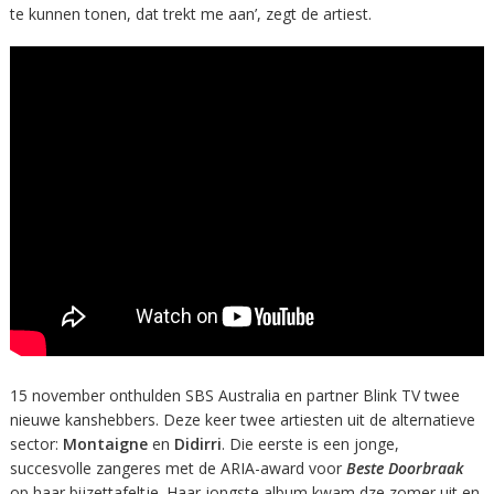
te kunnen tonen, dat trekt me aan’, zegt de artiest.
15 november onthulden SBS Australia en partner Blink TV twee
nieuwe kanshebbers. Deze keer twee artiesten uit de alternatieve
sector:
Montaigne
en
Didirri
. Die eerste is een jonge,
succesvolle zangeres met de ARIA-award voor
Beste Doorbraak
op haar bijzettafeltje. Haar jongste album kwam dze zomer uit en