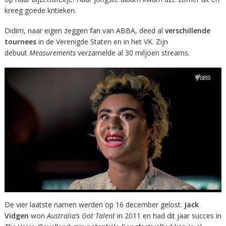
kreeg goede kritieken.
Didirri, naar eigen zeggen fan van ABBA, deed al
verschillende
tournees
in de Verenigde Staten en in het VK. Zijn
debuut
Measurements
verzamelde al 30 miljoen streams.
De vier laatste namen werden op 16 december gelost.
Jack
Vidgen
won
Australia’s Got Talent
in 2011 en had dit jaar succes in