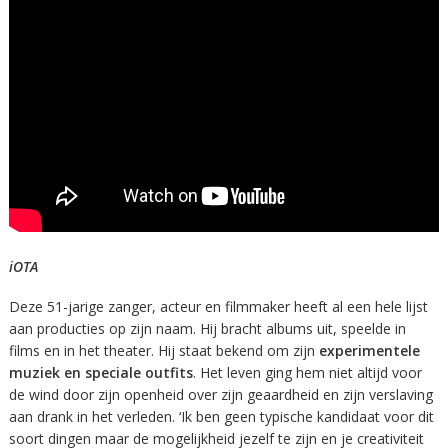
iOTA
Deze 51-jarige zanger, acteur en filmmaker heeft al een hele lijst
aan producties op zijn naam. Hij bracht albums uit, speelde in
films en in het theater. Hij staat bekend om zijn
experimentele
muziek en speciale outfits
. Het leven ging hem niet altijd voor
de wind door zijn openheid over zijn geaardheid en zijn verslaving
aan drank in het verleden. ‘Ik ben geen typische kandidaat voor dit
soort dingen maar de mogelijkheid jezelf te zijn en je creativiteit