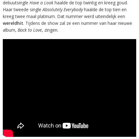
debuutsingle
Have a Look
haalde de top twintig en kreeg goud.
Haar tweede single
Absolutely Everybody
haalde de top tien en
kreeg twee maal platinum. Dat nummer werd uiteindelijk een
wereldhit
. Tijdens de show zal ze een nummer van haar nieuwe
album,
Back to Love
, zingen.