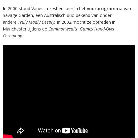
In 2000 stond Vanessa zestien keer in het
voorprogramma
van
Savage Garden, een Australisch duo bekend van onder
andere
Truly Madly Deeply.
In 2002 mocht ze optreden in
Manchester tijdens de
Commonwealth Games Hand-Over
Ceremony.