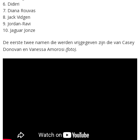
Didirri
Diana Rouvas
Jack Vidgen
Jordan-Ravi
Jaguar Jonze
De eerste twee namen die werden vrijgegeven zijn die van Casey
Donovan en Vanessa Amorosi
(foto)
.