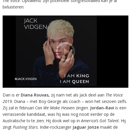
The Voice
. Opvallend: zijn potentiële Songfestivallied kan je al
beluisteren:
Dan is er
Diana Rouvas,
zij nam net als Jack deel aan
The Voice
2019
. Diana – met Boy George als coach – won het seizoen zelfs.
Zij zal in februari
Can We Make Heaven
zingen.
Jordan-Ravi
is een
verrassende kandidaat, was hij was nog nooit eerder op de
Australische tv te zien. Hij dook wel op in
America’s Got Talent
. Hij
zingt
Pushing Stars
. Indie-rockzanger
Jaguar Jonze
maakt de