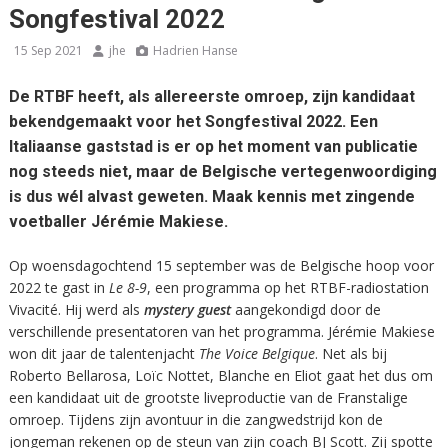
Songfestival 2022
15 Sep 2021
jhe
Hadrien Hanse
De RTBF heeft, als allereerste omroep, zijn kandidaat
bekendgemaakt voor het Songfestival 2022. Een
Italiaanse gaststad is er op het moment van publicatie
nog steeds niet, maar de Belgische vertegenwoordiging
is dus wél alvast geweten. Maak kennis met zingende
voetballer Jérémie Makiese.
Op woensdagochtend 15 september was de Belgische hoop voor
2022 te gast in
Le 8-9
, een programma op het RTBF-radiostation
Vivacité. Hij werd als
mystery guest
aangekondigd door de
verschillende presentatoren van het programma. Jérémie Makiese
won dit jaar de talentenjacht
The Voice Belgique
. Net als bij
Roberto Bellarosa, Loïc Nottet, Blanche en Eliot gaat het dus om
een kandidaat uit de grootste liveproductie van de Franstalige
omroep. Tijdens zijn avontuur in die zangwedstrijd kon de
jongeman rekenen op de steun van zijn coach BJ Scott. Zij spotte