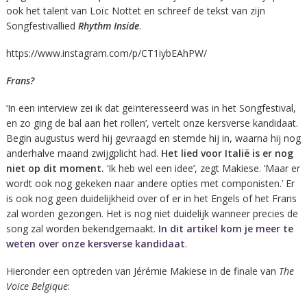
ook het talent van Loïc Nottet en schreef de tekst van zijn
Songfestivallied
Rhythm Inside
.
https://www.instagram.com/p/CT1iybEAhPW/
Frans?
‘In een interview zei ik dat geïnteresseerd was in het Songfestival,
en zo ging de bal aan het rollen’, vertelt onze kersverse kandidaat.
Begin augustus werd hij gevraagd en stemde hij in, waarna hij nog
anderhalve maand zwijgplicht had.
Het lied voor Italië is er nog
niet op dit moment.
‘Ik heb wel een idee’, zegt Makiese. ‘Maar er
wordt ook nog gekeken naar andere opties met componisten.’ Er
is ook nog geen duidelijkheid over of er in het Engels of het Frans
zal worden gezongen. Het is nog niet duidelijk wanneer precies de
song zal worden bekendgemaakt.
In dit artikel kom je meer te
weten over onze kersverse kandidaat
.
Hieronder een optreden van Jérémie Makiese in de finale van
The
Voice Belgique
: