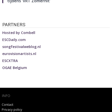
tijdens ‘VRT Zomerhit’
PARTNERS
Hosted by
Combell
ESCDaily.com
songfestivalweblog.nl
eurovisionartists.nl
ESCXTRA
OGAE Belgium
INFO
Contact
Privacy policy