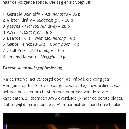
naar de volgende ronde. Die zag er als volgt uit:
Gergely Dánielfy –
Azt mondtad –
36 p
Viktor Király –
Budapest girl –
30 p
yesyes –
I let you run away
– 28 p
AWS –
Viszlát nyár
– 8 p
Leander Kills –
Nem szól harang –
6 p
Gábor Heincz (BIGA) –
Good vibez –
4 p
Zsolt Züle –
Zöld a május
– 0 p
Tamás Horváth –
Meggyfa –
0 p
Tweede stemronde gaf beslissing
Na de interval act verzorgd door
Joci Pápai,
die vorig jaar
Hongarije op het Eurovisiesongfestival vertegenwoordigde, was
het aan de kijker om te stemmen voor een van deze vier
kandidaten. Zij stemden AWS overduidelijk naar de eerste plaats.
Dat terwijl de groep bij de jury’s maar nipt de superfinale haalde.