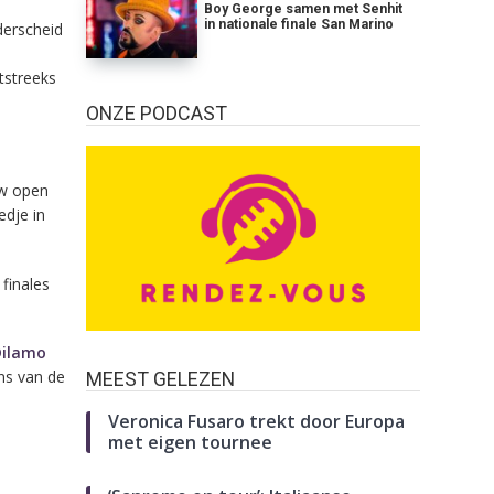
Boy George samen met Senhit
in nationale finale San Marino
derscheid
tstreeks
ONZE PODCAST
uw open
edje in
 finales
Dilamo
ns van de
MEEST GELEZEN
Veronica Fusaro trekt door Europa
met eigen tournee