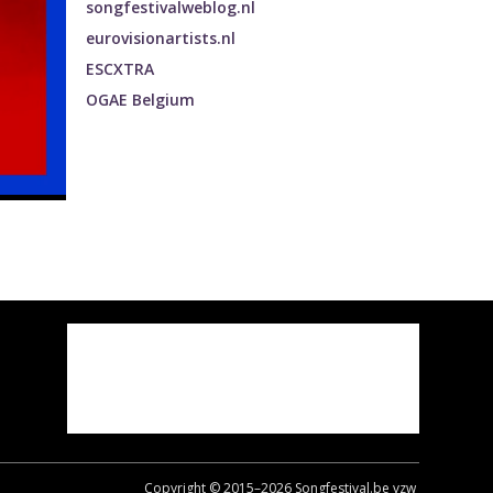
songfestivalweblog.nl
eurovisionartists.nl
ESCXTRA
OGAE Belgium
Copyright © 2015–
2026
Songfestival.be vzw