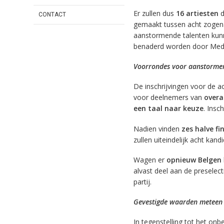
Er zullen dus
16 artiesten
d
CONTACT
gemaakt tussen acht zog
aanstormende talenten kunne
benaderd worden door Medi
Voorrondes voor aanstormen
De inschrijvingen voor de a
voor deelnemers van
overa
een taal naar keuze
. Insc
Nadien vinden
zes halve fi
zullen uiteindelijk acht ka
Wagen er
opnieuw Belgen
alvast deel aan de preselec
partij.
Gevestigde waarden meteen 
In tegenstelling tot het on