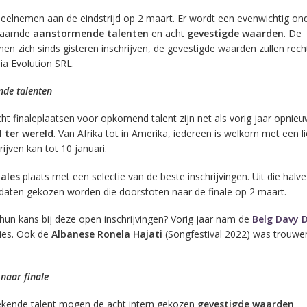
eelnemen aan de eindstrijd op 2 maart. Er wordt een evenwichtig on
enaamde
aanstormende talenten
en acht
gevestigde waarden
. De
n zich sinds gisteren inschrijven, de gevestigde waarden zullen rech
a Evolution SRL.
de talenten
cht finaleplaatsen voor opkomend talent zijn net als vorig jaar opnie
l ter wereld
. Van Afrika tot in Amerika, iedereen is welkom met een li
hrijven kan tot 10 januari.
nales
plaats met een selectie van de beste inschrijvingen. Uit die halve
ndidaten gekozen worden die doorstoten naar de finale op 2 maart.
hun kans bij deze open inschrijvingen? Vorig jaar nam de
Belg Davy 
ties. Ook de
Albanese Ronela Hajati
(Songfestival 2022) was trouwe
naar finale
bekende talent mogen de acht intern gekozen
gevestigde waarden