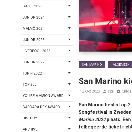
BASEL 2025
JUNIOR 2024
MALMÖ 2024
JUNIOR 2023
LIVERPOOL 2023
JUNIOR 2022
SAN MARINO
ALGEMEEN
TURIN 2022
San Marino ki
TOP 250
12 Oct 2023
sga
Chloe
YOU’RE A VISION AWARD
San Marino beslist op 2
BARBARA DEX AWARD
Songfestival in Zweden.
HISTORY
Marino 2024
plaats. Een
felbegeerde ticket rich
ARCHIVE