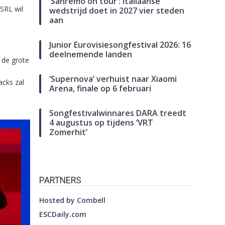
‘Sanremo on tour’: Italiaanse
SRL wil
wedstrijd doet in 2027 vier steden
aan
Junior Eurovisiesongfestival 2026: 16
deelnemende landen
 de grote
‘Supernova’ verhuist naar Xiaomi
acks zal
Arena, finale op 6 februari
Songfestivalwinnares DARA treedt
4 augustus op tijdens ‘VRT
Zomerhit’
PARTNERS
Hosted by
Combell
ESCDaily.com