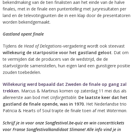
bekendmaking van de tien finalisten aan het einde van de halve
finales, met in de finale een puntentelling met juryresultaten per
land en de televotingpunten die in een klap door de presentatoren
worden bekendgemaakt.
Gastland opent finale
Tijdens de
Head of Delegations
-vergadering wordt ook steevast
willekeurig de startpositie voor het gastland geloot
. Dat om
te vermijden dat de producers van de wedstrijd, die de
startvolgorde samenstellen, hun eigen land een gunstigere positie
zouden toebedelen.
Willekeurig werd bepaald dat Zweden de finale op gang zal
trekken.
Marcus & Martinus komen op zaterdag 11 mei dus als
allereerste aan bod met
Unforgettable
.
De laatste keer dat het
gastland de finale opende, was in 1970.
Het Nederlandse trio
Patricia & Hearts of Soul trapte de finale toen af met
Waterman
.
Schrijf je in voor onze Songfestival.be-quiz en win concerttickets
voor Franse Songfestivalkandidaat Slimane! Alle info vind je in