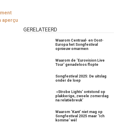
ement
n aperçu
GERELATEERD
Waarom Centraal- en Oost-
Europa het Songfestival
opnieuw omarmen
Waarom de ‘Eurovision Live
Tour’ genadeloos flopte
Songfestival 2025: De uitslag
onder de loep
»Strobe Lights’ ontstond op
plakkerige, zwoele zomerdag
na relatiebreuk’
Waarom ‘Kant’ niet mag op
Songfestival 2025 maar ‘Ich
komme’ wél