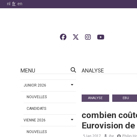
nl
fr
en
MENU
ANALYSE
JUNIOR 2026
NOUVELLES
ANALYSE
EBU
CANDIDATS
combien coûte
VIENNE 2026
Eurovision de
NOUVELLES
5 Jan 2017
jhe
Philip 