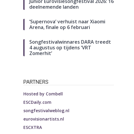
Junior Eurovisiesongfestival 2026: 16
deelnemende landen
‘Supernova’ verhuist naar Xiaomi
Arena, finale op 6 februari
Songfestivalwinnares DARA treedt
4 augustus op tijdens ‘VRT
Zomerhit’
PARTNERS
Hosted by
Combell
ESCDaily.com
songfestivalweblog.nl
eurovisionartists.nl
ESCXTRA