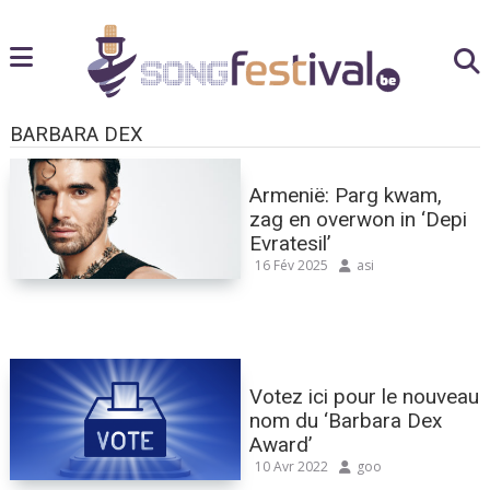
BARBARA DEX
Armenië: Parg kwam,
zag en overwon in ‘Depi
Evratesil’
16 Fév 2025
asi
Votez ici pour le nouveau
nom du ‘Barbara Dex
Award’
10 Avr 2022
goo