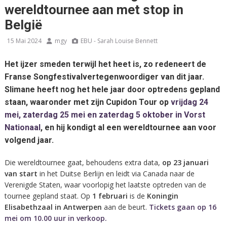
wereldtournee aan met stop in
België
15 Mai 2024
mgy
EBU - Sarah Louise Bennett
Het ijzer smeden terwijl het heet is, zo redeneert de
Franse Songfestivalvertegenwoordiger van dit jaar.
Slimane heeft nog het hele jaar door optredens gepland
staan, waaronder met zijn Cupidon Tour op
vrijdag 24
mei, zaterdag 25 mei en zaterdag 5 oktober in Vorst
Nationaal
, en hij kondigt al een wereldtournee aan voor
volgend jaar.
Die wereldtournee gaat, behoudens extra data,
op 23 januari
van start
in het Duitse Berlijn en leidt via Canada naar de
Verenigde Staten, waar voorlopig het laatste optreden van de
tournee gepland staat. Op
1 februari
is de
Koningin
Elisabethzaal in Antwerpen
aan de beurt.
Tickets gaan op 16
mei om 10.00 uur in verkoop.