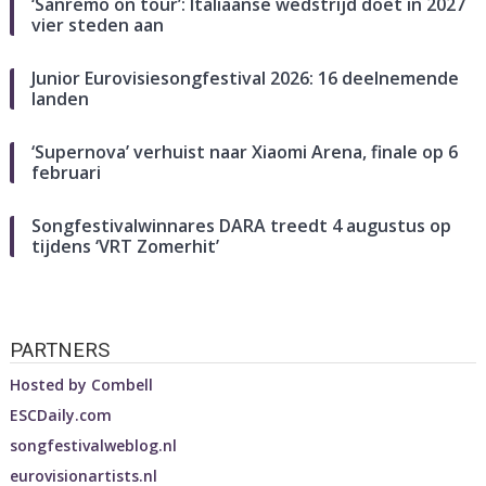
‘Sanremo on tour’: Italiaanse wedstrijd doet in 2027
vier steden aan
Junior Eurovisiesongfestival 2026: 16 deelnemende
landen
‘Supernova’ verhuist naar Xiaomi Arena, finale op 6
februari
Songfestivalwinnares DARA treedt 4 augustus op
tijdens ‘VRT Zomerhit’
PARTNERS
Hosted by
Combell
ESCDaily.com
songfestivalweblog.nl
eurovisionartists.nl