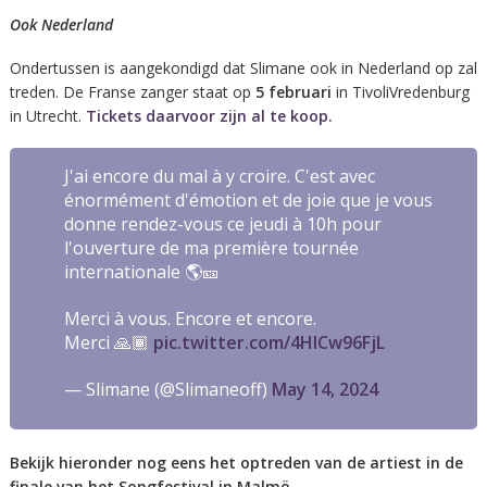
Ook Nederland
Ondertussen is aangekondigd dat Slimane ook in Nederland op zal
treden. De Franse zanger staat op
5 februari
in TivoliVredenburg
in Utrecht.
Tickets daarvoor zijn al te koop.
J'ai encore du mal à y croire. C'est avec
énormément d'émotion et de joie que je vous
donne rendez-vous ce jeudi à 10h pour
l'ouverture de ma première tournée
internationale 🌎🎫
Merci à vous. Encore et encore.
Merci 🙏🏾
pic.twitter.com/4HlCw96FjL
— Slimane (@Slimaneoff)
May 14, 2024
Bekijk hieronder nog eens het optreden van de artiest in de
finale van het Songfestival in Malmö.