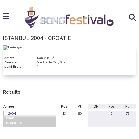
ISTANBUL 2004 - CROATIE
Artiste
Ivan Mikulić
Chanson
You Are the Only One
Demi-finale
1
Results
Année
Pos
Pt.
DF
Pos
Pt.
13
50
1
9
72
Istanbul
15 Mai 2004