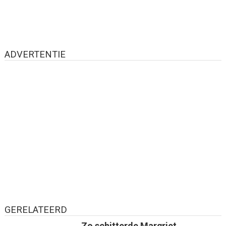
ADVERTENTIE
GERELATEERD
Zo schitterde Margriet