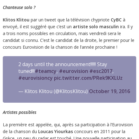
Chanteuse solo ?
Klitos Klitou
par un tweet que la télévision chypriote
CyBC
à
envoyé, il est suggéré que c’est un
artiste solo masculin
ira. Il y
a trois noms possibles en circulation, mais vendredi sera le
candidat si connu. C’est le candidat de la droite, le premier pour le
concours Eurovision de la chanson de l’année prochaine !
2 days until the announcement!!!!!! Stay
tuned!!!
#teamcy
,
#eurovision
#esc2017
,
#eurovisioncy
pic.twitter.com/PRek9KXLUz
— Klitos Klitou (@KlitosKlitou)
October 19, 2016
Artistes possibles
La première est appelée, qui, après sa participation à l’Eurovision
de la chanson du
Loucas Yiourkas
concours en 2011 pour la
Grèce, un peu du radar est touché. Une nouvelle participation au