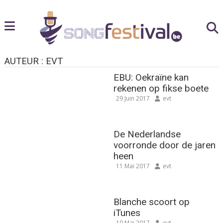
AUTEUR :
EVT
EBU: Oekraïne kan
rekenen op fikse boete
29 Juin 2017
evt
De Nederlandse
voorronde door de jaren
heen
11 Mai 2017
evt
Blanche scoort op
iTunes
10 Mai 2017
evt