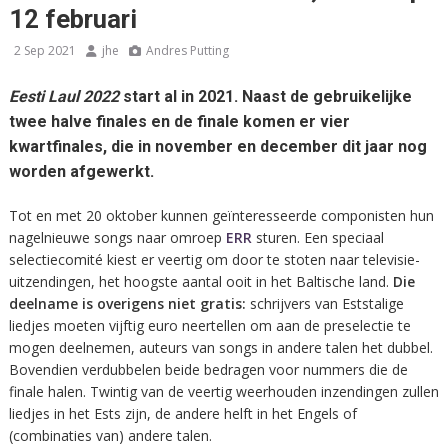
12 februari
2 Sep 2021
jhe
Andres Putting
Eesti Laul 2022
start al in 2021. Naast de gebruikelijke
twee halve finales en de finale komen er vier
kwartfinales, die in november en december dit jaar nog
worden afgewerkt.
Tot en met 20 oktober kunnen geïnteresseerde componisten hun
nagelnieuwe songs naar omroep
ERR
sturen. Een speciaal
selectiecomité kiest er veertig om door te stoten naar televisie-
uitzendingen, het hoogste aantal ooit in het Baltische land.
Die
deelname is overigens niet gratis:
schrijvers van Eststalige
liedjes moeten vijftig euro neertellen om aan de preselectie te
mogen deelnemen, auteurs van songs in andere talen het dubbel.
Bovendien verdubbelen beide bedragen voor nummers die de
finale halen. Twintig van de veertig weerhouden inzendingen zullen
liedjes in het Ests zijn, de andere helft in het Engels of
(combinaties van) andere talen.