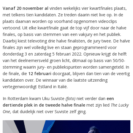
Vanaf 20 november al
vinden wekelijks vier kwartfinales plaats,
met telkens tien kandidaten. Ze treden daarin niet live op. In de
plaats daarvan worden op voorhand opgenomen videoclips
vertoond. Uit elke kwartfinale gaat de top vijf door naar de halve
finales, op basis van stemmen van een vakjury en het publiek.
Daarbij kiest televoting drie halve finalisten, de jury twee. De halve
finales zijn wel volledig live en staan geprogrammeerd voor
donderdag 3 en zaterdag 5 februari 2022. Opnieuw krijgt de helft
van het deelnemersveld groen licht, ditmaal op basis van 50/50-
stemming waarin jury- en publiekspunten worden samengeteld. In
de finale, die
12 februari
doorgaat, blijven dan tien van de veertig
kandidaten over. De winnaar van die laatste uitzending
vertegenwoordigt Estland in Italië.
In Rotterdam kwam Uku Suviste
(foto)
niet verder dan
een
dertiende plek in de tweede halve finale
met zijn lied
The Lucky
One
, dat duidelijk niet over Suviste zelf ging.