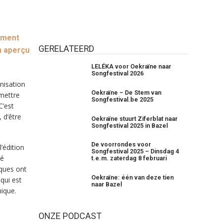
ement
GERELATEERD
n aperçu
LELÉKA voor Oekraïne naar
Songfestival 2026
nisation
Oekraïne – De Stem van
mettre
Songfestival.be 2025
C’est
 d’être
Oekraïne stuurt Ziferblat naar
Songfestival 2025 in Bazel
De voorrondes voor
’édition
Songfestival 2025 – Dinsdag 4
sé
t.e.m. zaterdag 8 februari
iques ont
Oekraïne: één van deze tien
qui est
naar Bazel
hique.
ONZE PODCAST