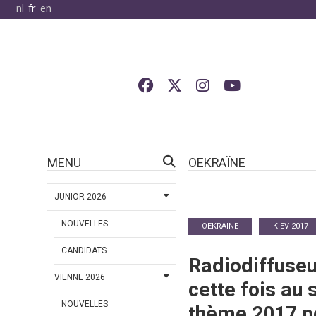
nl
fr
en
MENU
OEKRAÏNE
JUNIOR 2026
NOUVELLES
OEKRAINE
KIEV 2017
CANDIDATS
Radiodiffuseu
VIENNE 2026
cette fois au 
NOUVELLES
thème 2017 po