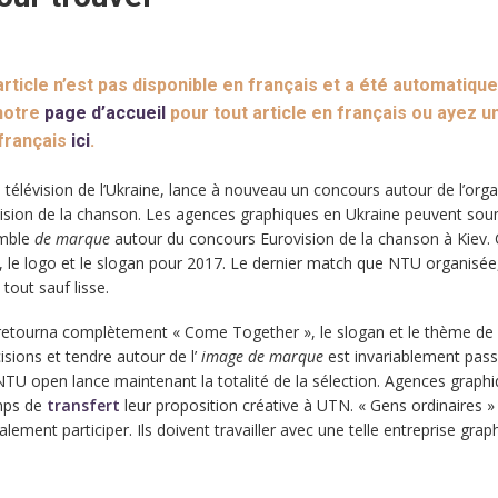
ticle n’est pas disponible en français et a été automatiqu
 notre
page d’accueil
pour tout article en français ou ayez u
 français
ici
.
a télévision de l’Ukraine, lance à nouveau un concours autour de l’orga
ision de la chanson. Les agences graphiques en Ukraine peuvent sou
emble
de marque
autour du concours Eurovision de la chanson à Kiev. 
, le logo et le slogan pour 2017. Le dernier match que NTU organisée,
é tout sauf lisse.
 retourna complètement « Come Together », le slogan et le thème de l
sions et tendre autour de l’
image de marque
est invariablement pas
 NTU open lance maintenant la totalité de la sélection. Agences graph
mps de
transfert
leur proposition créative à UTN. « Gens ordinaires » 
ement participer. Ils doivent travailler avec une telle entreprise grap